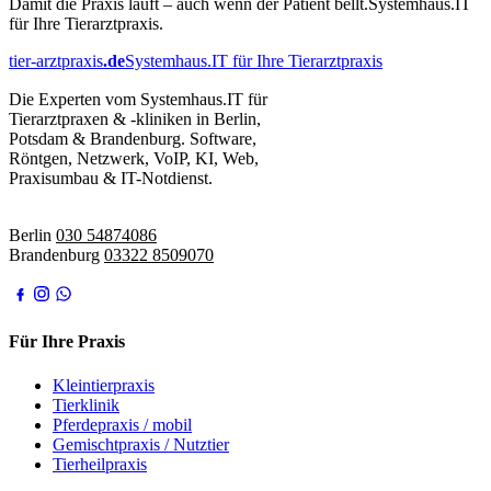
Damit die Praxis läuft – auch wenn der Patient bellt.
Systemhaus.IT
für Ihre Tierarztpraxis.
tier-arztpraxis
.de
Systemhaus.IT für Ihre Tierarztpraxis
Die Experten vom Systemhaus.IT für
Tierarztpraxen & -kliniken in Berlin,
Potsdam & Brandenburg. Software,
Röntgen, Netzwerk, VoIP, KI, Web,
Praxisumbau & IT-Notdienst.
IT-Notdienst:
Berlin
030 54874086
Brandenburg
03322 8509070
Für Ihre Praxis
Kleintierpraxis
Tierklinik
Pferdepraxis / mobil
Gemischtpraxis / Nutztier
Tierheilpraxis