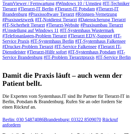
TeamViewer / Fernwartung
#
Windows 10 / Umstieg
#
IT-Techniker
Tierarzt
#
Tierarzt-IT Berlin
#
Tierarzt-IT Potsdam
#
Tierarzt-IT
Brandenburg
#
Praxissoftware Tierarzt
#
Röntgen-Vernetzung
#
Praxisnetzwerk
#
IT-Notdienst Tierarzt
#
Datensicherung Tierarzt
#
IT-Sicherheit Tierarzt
#
Tierarzt-Website
#
Praxisumbau Tierarzt
#
Umstellung auf Windows 11
#
IT-Systemhaus Wustermark
#
Telefonanlagen-Problem Tierarzt
#
Tierarzt EDV-Support
#
IT-
Service Praxis
#
IT-Systemhaus Berlin
#
IT-Systemhaus Falkensee
#
Drucker-Problem Tierarzt
#
IT-Service Falkensee
#
Tierarzt IT-
Dienstleister
#
Tierarzt-Hilfe sofort
#
IT-Systemhaus Potsdam
#
IT-
Service Brandenburg
#
IT-Problem Tierarztpraxis
#
IT-Service Berlin
IT-Notdienst & Beratung
Damit die Praxis läuft – auch wenn der
Patient bellt.
Die Experten vom Systemhaus.IT sind Ihr Partner für Tierarzt-IT in
Berlin, Potsdam & Brandenburg. Rufen Sie an oder fordern Sie
einen Rückruf an.
Berlin: 030 54874086
Brandenburg: 03322 8509070
Rückruf
anfordern