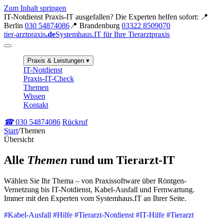
Zum Inhalt springen
IT-Notdienst
Praxis-IT ausgefallen? Die Experten helfen sofort:
📍
Berlin
030 54874086
📍 Brandenburg
03322 8509070
tier-arztpraxis
.de
Systemhaus.IT für Ihre Tierarztpraxis
Praxis & Leistungen
▾
IT-Notdienst
Praxis-IT-Check
Themen
Wissen
Kontakt
☎
030 54874086
Rückruf
Start
/
Themen
Übersicht
Alle
Themen
rund um Tierarzt-IT
Wählen Sie Ihr Thema – von Praxissoftware über Röntgen-
Vernetzung bis IT-Notdienst, Kabel-Ausfall und Fernwartung.
Immer mit den Experten vom Systemhaus.IT an Ihrer Seite.
#
Kabel-Ausfall
#
Hilfe
#
Tierarzt-Notdienst
#
IT-Hilfe
#
Tierarzt