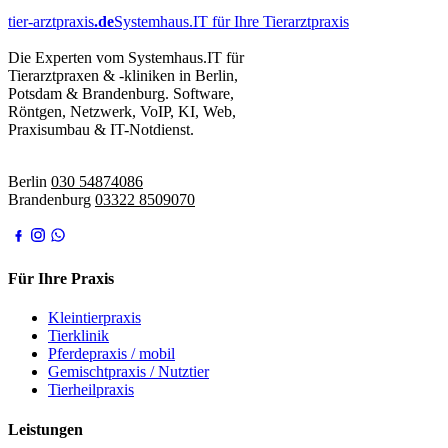
tier-arztpraxis
.de
Systemhaus.IT für Ihre Tierarztpraxis
Die Experten vom Systemhaus.IT für
Tierarztpraxen & -kliniken in Berlin,
Potsdam & Brandenburg. Software,
Röntgen, Netzwerk, VoIP, KI, Web,
Praxisumbau & IT-Notdienst.
IT-Notdienst:
Berlin
030 54874086
Brandenburg
03322 8509070
Für Ihre Praxis
Kleintierpraxis
Tierklinik
Pferdepraxis / mobil
Gemischtpraxis / Nutztier
Tierheilpraxis
Leistungen