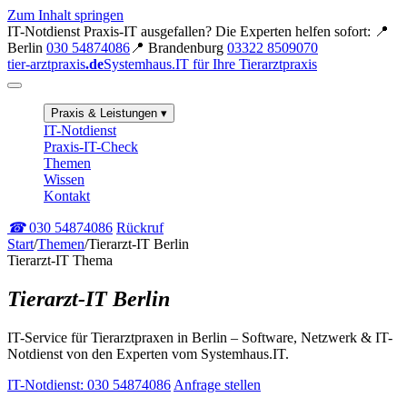
Zum Inhalt springen
IT-Notdienst
Praxis-IT ausgefallen? Die Experten helfen sofort:
📍
Berlin
030 54874086
📍 Brandenburg
03322 8509070
tier-arztpraxis
.de
Systemhaus.IT für Ihre Tierarztpraxis
Praxis & Leistungen
▾
IT-Notdienst
Praxis-IT-Check
Themen
Wissen
Kontakt
☎
030 54874086
Rückruf
Start
/
Themen
/
Tierarzt-IT Berlin
Tierarzt-IT Thema
Tierarzt-IT Berlin
IT-Service für Tierarztpraxen in Berlin – Software, Netzwerk & IT-
Notdienst von den Experten vom Systemhaus.IT.
IT-Notdienst: 030 54874086
Anfrage stellen