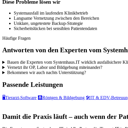
Diese Probleme lösen wir
Systemausfall im laufenden Klinikbetrieb
Langsame Vernetzung zwischen den Bereichen
Unklare, ungetestete Backup-Strategie
Sicherheitslücken bei sensiblen Patientendaten
Häufige Fragen
Antworten von den Experten vom Systemh
Bauen die Experten vom Systemhaus.IT wirklich ausfallsichere Kl
Vernetzt ihr OP, Labor und Bildgebung miteinander?
Bekommen wir auch nachts Unterstützung?
Passende Leistungen
🖥️
Tierarzt-Software
🩻
Röntgen & Bildgebung
🛠️
IT & EDV-Betreuun
IT-Notdienst & Beratung
Damit die Praxis läuft – auch wenn der Pati