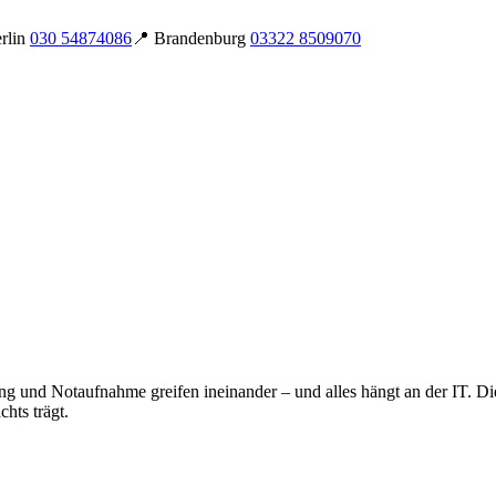
rlin
030 54874086
📍 Brandenburg
03322 8509070
bung und Notaufnahme greifen ineinander – und alles hängt an der IT. 
hts trägt.