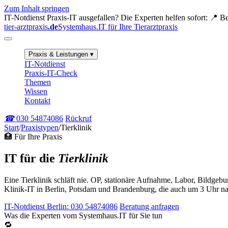
Zum Inhalt springen
IT-Notdienst
Praxis-IT ausgefallen? Die Experten helfen sofort:
📍 Be
tier-arztpraxis
.de
Systemhaus.IT für Ihre Tierarztpraxis
Praxis & Leistungen
▾
IT-Notdienst
Praxis-IT-Check
Themen
Wissen
Kontakt
☎
030 54874086
Rückruf
Start
/
Praxistypen
/
Tierklinik
🏥 Für Ihre Praxis
IT für die
Tierklinik
Eine Tierklinik schläft nie. OP, stationäre Aufnahme, Labor, Bildge
Klinik-IT in Berlin, Potsdam und Brandenburg, die auch um 3 Uhr nac
IT-Notdienst Berlin: 030 54874086
Beratung anfragen
Was die Experten vom Systemhaus.IT für Sie tun
🔁