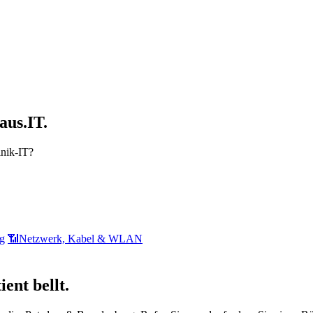
aus.IT.
inik-IT?
g
📶
Netzwerk, Kabel & WLAN
ent bellt.