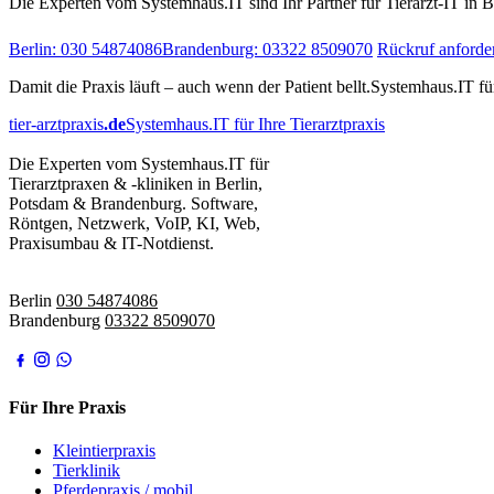
Die Experten vom Systemhaus.IT sind Ihr Partner für Tierarzt-IT in 
Berlin: 030 54874086
Brandenburg: 03322 8509070
Rückruf anforde
Damit die Praxis läuft – auch wenn der Patient bellt.
Systemhaus.IT für
tier-arztpraxis
.de
Systemhaus.IT für Ihre Tierarztpraxis
Die Experten vom Systemhaus.IT für
Tierarztpraxen & -kliniken in Berlin,
Potsdam & Brandenburg. Software,
Röntgen, Netzwerk, VoIP, KI, Web,
Praxisumbau & IT-Notdienst.
IT-Notdienst:
Berlin
030 54874086
Brandenburg
03322 8509070
Für Ihre Praxis
Kleintierpraxis
Tierklinik
Pferdepraxis / mobil