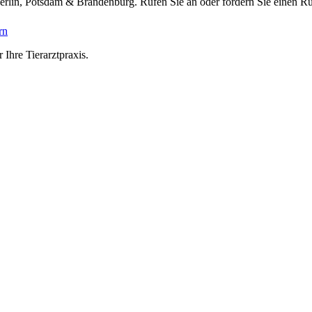
Berlin, Potsdam & Brandenburg. Rufen Sie an oder fordern Sie einen Rü
rn
 Ihre Tierarztpraxis.