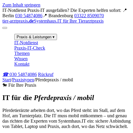
Zum Inhalt springen
IT-Notdienst
Praxis-IT ausgefallen? Die Experten helfen sofort:
📍
Berlin
030 54874086
📍 Brandenburg
03322 8509070
tier-arztpraxis
.de
Systemhaus.IT für Ihre Tierarztpraxis
Praxis & Leistungen
▾
IT-Notdienst
Praxis-IT-Check
Themen
Wissen
Kontakt
☎
030 54874086
Rückruf
Start
/
Praxistypen
/
Pferdepraxis / mobil
🐎 Für Ihre Praxis
IT für die
Pferdepraxis / mobil
Pferdetierärzte arbeiten dort, wo das Pferd steht: im Stall, auf dem
Hof, am Turnierplatz. Die IT muss mobil mitkommen – und genau
das richten die Experten vom Systemhaus.IT ein: sichere Anbindung
von Tablet, Laptop und Praxis, auch dort, wo das Netz schwächelt.