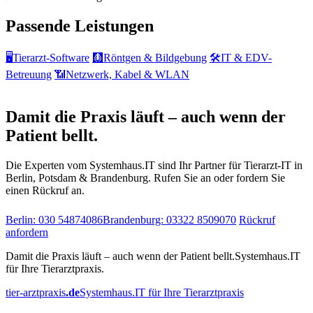
Passende Leistungen
🖥️
Tierarzt-Software
🩻
Röntgen & Bildgebung
🛠️
IT & EDV-
Betreuung
📶
Netzwerk, Kabel & WLAN
IT-Notdienst & Beratung
Damit die Praxis läuft – auch wenn der
Patient bellt.
Die Experten vom Systemhaus.IT sind Ihr Partner für Tierarzt-IT in
Berlin, Potsdam & Brandenburg. Rufen Sie an oder fordern Sie
einen Rückruf an.
Berlin: 030 54874086
Brandenburg: 03322 8509070
Rückruf
anfordern
Damit die Praxis läuft – auch wenn der Patient bellt.
Systemhaus.IT
für Ihre Tierarztpraxis.
tier-arztpraxis
.de
Systemhaus.IT für Ihre Tierarztpraxis