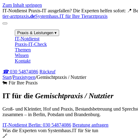
Zum Inhalt springen
IT-Notdienst
Praxis-IT ausgefallen? Die Experten helfen sofort:
📍 Be
tier-arztpraxis
.de
Systemhaus.IT für Ihre Tierarztpraxis
Praxis & Leistungen
▾
IT-Notdienst
Praxis-IT-Check
Themen
Wissen
Kontakt
☎
030 54874086
Rückruf
Start
/
Praxistypen
/
Gemischtpraxis / Nutztier
🐄 Für Ihre Praxis
IT für die
Gemischtpraxis / Nutztier
Groß- und Kleintier, Hof und Praxis, Bestandsbetreuung und Sprechst
zusammen – in Berlin, Potsdam und Brandenburg.
IT-Notdienst Berlin: 030 54874086
Beratung anfragen
Was die Experten vom Systemhaus.IT für Sie tun
🔗