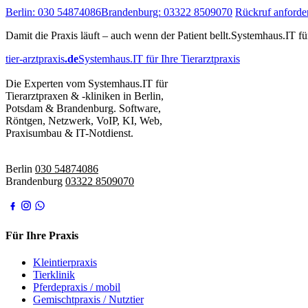
Berlin: 030 54874086
Brandenburg: 03322 8509070
Rückruf anforde
Damit die Praxis läuft – auch wenn der Patient bellt.
Systemhaus.IT für
tier-arztpraxis
.de
Systemhaus.IT für Ihre Tierarztpraxis
Die Experten vom Systemhaus.IT für
Tierarztpraxen & -kliniken in Berlin,
Potsdam & Brandenburg. Software,
Röntgen, Netzwerk, VoIP, KI, Web,
Praxisumbau & IT-Notdienst.
IT-Notdienst:
Berlin
030 54874086
Brandenburg
03322 8509070
Für Ihre Praxis
Kleintierpraxis
Tierklinik
Pferdepraxis / mobil
Gemischtpraxis / Nutztier