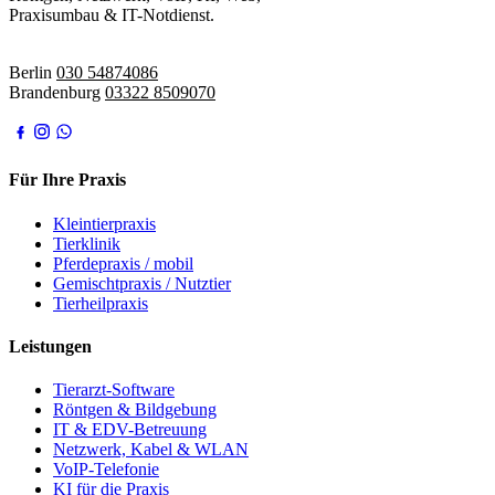
Praxisumbau & IT-Notdienst.
IT-Notdienst:
Berlin
030 54874086
Brandenburg
03322 8509070
Für Ihre Praxis
Kleintierpraxis
Tierklinik
Pferdepraxis / mobil
Gemischtpraxis / Nutztier
Tierheilpraxis
Leistungen
Tierarzt-Software
Röntgen & Bildgebung
IT & EDV-Betreuung
Netzwerk, Kabel & WLAN
VoIP-Telefonie
KI für die Praxis