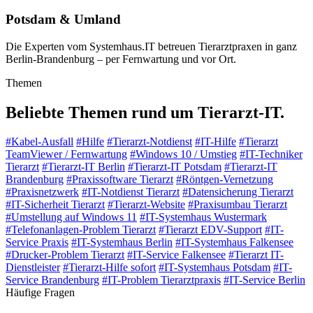
Potsdam & Umland
Die Experten vom Systemhaus.IT betreuen Tierarztpraxen in ganz
Berlin-Brandenburg – per Fernwartung und vor Ort.
Themen
Beliebte Themen rund um Tierarzt-IT.
#
Kabel-Ausfall
#
Hilfe
#
Tierarzt-Notdienst
#
IT-Hilfe
#
Tierarzt
TeamViewer / Fernwartung
#
Windows 10 / Umstieg
#
IT-Techniker
Tierarzt
#
Tierarzt-IT Berlin
#
Tierarzt-IT Potsdam
#
Tierarzt-IT
Brandenburg
#
Praxissoftware Tierarzt
#
Röntgen-Vernetzung
#
Praxisnetzwerk
#
IT-Notdienst Tierarzt
#
Datensicherung Tierarzt
#
IT-Sicherheit Tierarzt
#
Tierarzt-Website
#
Praxisumbau Tierarzt
#
Umstellung auf Windows 11
#
IT-Systemhaus Wustermark
#
Telefonanlagen-Problem Tierarzt
#
Tierarzt EDV-Support
#
IT-
Service Praxis
#
IT-Systemhaus Berlin
#
IT-Systemhaus Falkensee
#
Drucker-Problem Tierarzt
#
IT-Service Falkensee
#
Tierarzt IT-
Dienstleister
#
Tierarzt-Hilfe sofort
#
IT-Systemhaus Potsdam
#
IT-
Service Brandenburg
#
IT-Problem Tierarztpraxis
#
IT-Service Berlin
Häufige Fragen