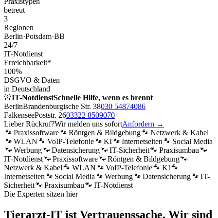
Praxistypen
betreut
3
Regionen
Berlin·Potsdam·BB
24/7
IT-Notdienst
Erreichbarkeit*
100%
DSGVO & Daten
in Deutschland
🚨
IT-Notdienst
Schnelle Hilfe, wenn es brennt
Berlin
Brandenburgische Str. 38
030 54874086
Falkensee
Poststr. 26
03322 8509070
Lieber Rückruf?
Wir melden uns sofort
Anfordern →
🐾
Praxissoftware
🐾
Röntgen & Bildgebung
🐾
Netzwerk & Kabel
🐾
WLAN
🐾
VoIP-Telefonie
🐾
KI
🐾
Internetseiten
🐾
Social Media
🐾
Werbung
🐾
Datensicherung
🐾
IT-Sicherheit
🐾
Praxisumbau
🐾
IT-Notdienst
🐾
Praxissoftware
🐾
Röntgen & Bildgebung
🐾
Netzwerk & Kabel
🐾
WLAN
🐾
VoIP-Telefonie
🐾
KI
🐾
Internetseiten
🐾
Social Media
🐾
Werbung
🐾
Datensicherung
🐾
IT-
Sicherheit
🐾
Praxisumbau
🐾
IT-Notdienst
Die Experten sitzen hier
Tierarzt-IT ist Vertrauenssache.
Wir sind