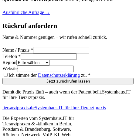
Ausführliche Anfrage →
Rückruf anfordern
Name & Nummer genügen – wir rufen schnell zurück.
Name / Praxis
*
Telefon
*
Region
Website
Ich stimme der
Datenschutzerklärung
zu.
*
Jetzt zurückrufen lassen
Damit die Praxis läuft – auch wenn der Patient bellt.
Systemhaus.IT
für Ihre Tierarztpraxis.
tier-arztpraxis
.de
Systemhaus.IT für Ihre Tierarztpraxis
Die Experten vom Systemhaus.IT für
Tierarztpraxen & -kliniken in Berlin,
Potsdam & Brandenburg. Software,
Röntgen, Netzwerk, VoIP, KI, Web,