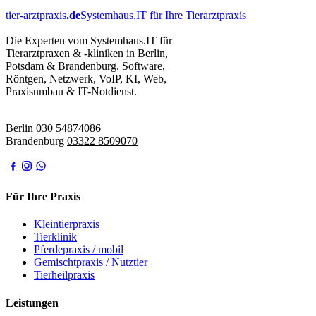
tier-arztpraxis
.de
Systemhaus.IT für Ihre Tierarztpraxis
Die Experten vom Systemhaus.IT für
Tierarztpraxen & -kliniken in Berlin,
Potsdam & Brandenburg. Software,
Röntgen, Netzwerk, VoIP, KI, Web,
Praxisumbau & IT-Notdienst.
IT-Notdienst:
Berlin
030 54874086
Brandenburg
03322 8509070
Für Ihre Praxis
Kleintierpraxis
Tierklinik
Pferdepraxis / mobil
Gemischtpraxis / Nutztier
Tierheilpraxis
Leistungen