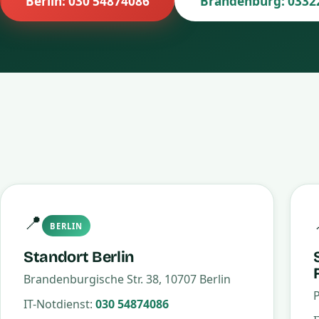
Berlin: 030 54874086
Brandenburg: 0332
📍
BERLIN
Standort Berlin
Brandenburgische Str. 38, 10707 Berlin
P
IT-Notdienst:
030 54874086