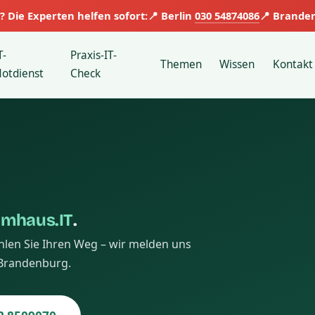
? Die Experten helfen sofort:
📍 Berlin
030 54874086
📍 Brande
T-
Praxis-IT-
Themen
Wissen
Kontakt
otdienst
Check
emhaus.IT
.
ählen Sie Ihren Weg – wir melden uns
 Brandenburg.