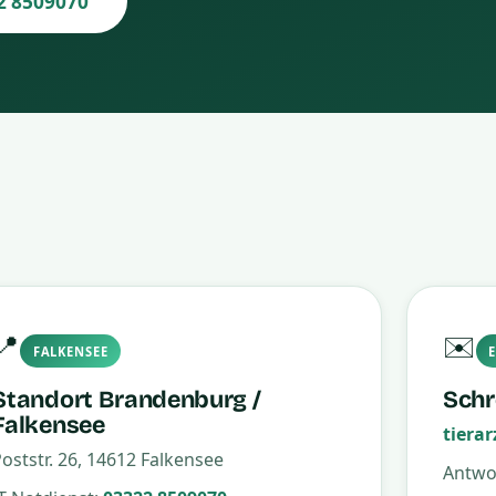
2 8509070
📍
✉️
FALKENSEE
Standort Brandenburg /
Schr
Falkensee
tiera
oststr. 26, 14612 Falkensee
Antwor