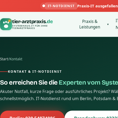
Praxis-IT ausgefallen
IT-NOTDIENST
I
tier-arztpraxis
.de
Praxis &
▾
SYSTEMHAUS.IT FÜR IHRE
Leistungen
N
TIERARZTPRAXIS
Start
/
Kontakt
KONTAKT & IT-NOTDIENST
So erreichen Sie die
Experten vom Syst
Akuter Notfall, kurze Frage oder ausführliches Projekt? W
schnellstmöglich. IT-Notdienst rund um Berlin, Potsdam &