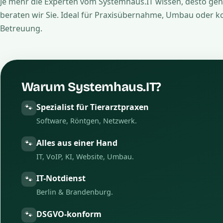
Je mehr die Experten vom Systemhaus.IT wissen, desto ge
beraten wir Sie. Ideal für Praxisübernahme, Umbau oder ko
Betreuung.
Warum Systemhaus.IT?
Spezialist für Tierarztpraxen
🐾
Software, Röntgen, Netzwerk.
Alles aus einer Hand
🐾
IT, VoIP, KI, Website, Umbau.
IT-Notdienst
🐾
Berlin & Brandenburg.
DSGVO-konform
🐾