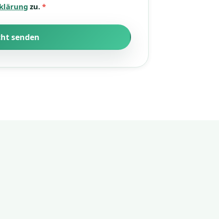
klärung
zu.
*
cht senden