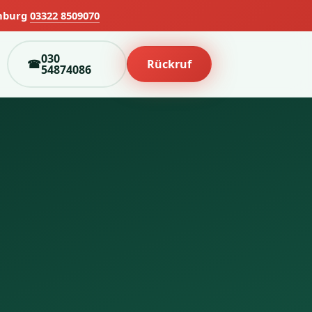
nburg
03322 8509070
030
☎
Rückruf
54874086