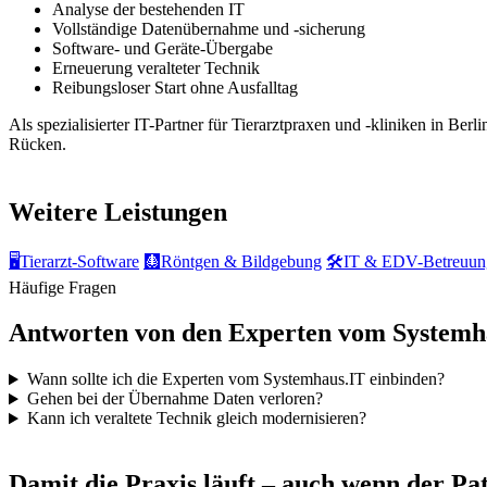
Analyse der bestehenden IT
Vollständige Datenübernahme und -sicherung
Software- und Geräte-Übergabe
Erneuerung veralteter Technik
Reibungsloser Start ohne Ausfalltag
Als spezialisierter IT-Partner für Tierarztpraxen und -kliniken in B
Rücken.
Weitere Leistungen
🖥️
Tierarzt-Software
🩻
Röntgen & Bildgebung
🛠️
IT & EDV-Betreuun
Häufige Fragen
Antworten von den Experten vom Systemh
Wann sollte ich die Experten vom Systemhaus.IT einbinden?
Gehen bei der Übernahme Daten verloren?
Kann ich veraltete Technik gleich modernisieren?
IT-Notdienst & Beratung
Damit die Praxis läuft – auch wenn der Pati