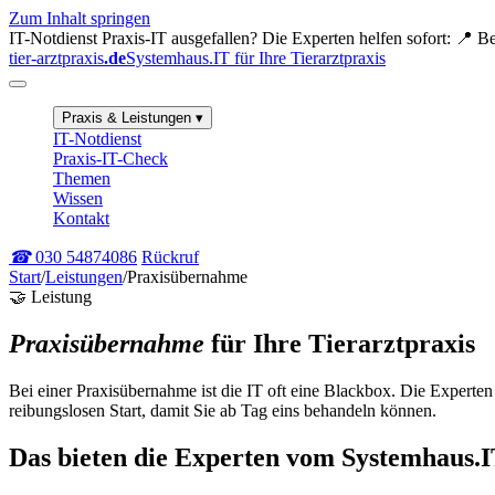
Zum Inhalt springen
IT-Notdienst
Praxis-IT ausgefallen? Die Experten helfen sofort:
📍 Be
tier-arztpraxis
.de
Systemhaus.IT für Ihre Tierarztpraxis
Praxis & Leistungen
▾
IT-Notdienst
Praxis-IT-Check
Themen
Wissen
Kontakt
☎
030 54874086
Rückruf
Start
/
Leistungen
/
Praxisübernahme
🤝 Leistung
Praxisübernahme
für Ihre Tierarztpraxis
Bei einer Praxisübernahme ist die IT oft eine Blackbox. Die Expert
reibungslosen Start, damit Sie ab Tag eins behandeln können.
Das bieten die Experten vom Systemhaus.