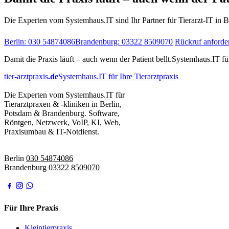
Die Experten vom Systemhaus.IT sind Ihr Partner für Tierarzt-IT in 
Berlin: 030 54874086
Brandenburg: 03322 8509070
Rückruf anforde
Damit die Praxis läuft – auch wenn der Patient bellt.
Systemhaus.IT für
tier-arztpraxis
.de
Systemhaus.IT für Ihre Tierarztpraxis
Die Experten vom Systemhaus.IT für
Tierarztpraxen & -kliniken in Berlin,
Potsdam & Brandenburg. Software,
Röntgen, Netzwerk, VoIP, KI, Web,
Praxisumbau & IT-Notdienst.
IT-Notdienst:
Berlin
030 54874086
Brandenburg
03322 8509070
Für Ihre Praxis
Kleintierpraxis