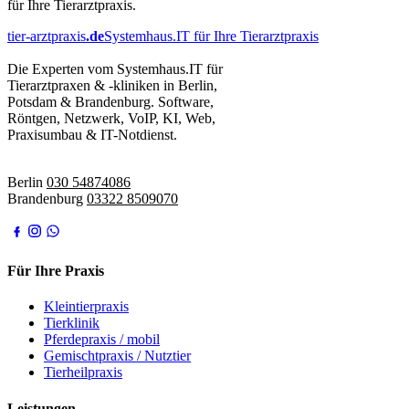
für Ihre Tierarztpraxis.
tier-arztpraxis
.de
Systemhaus.IT für Ihre Tierarztpraxis
Die Experten vom Systemhaus.IT für
Tierarztpraxen & -kliniken in Berlin,
Potsdam & Brandenburg. Software,
Röntgen, Netzwerk, VoIP, KI, Web,
Praxisumbau & IT-Notdienst.
IT-Notdienst:
Berlin
030 54874086
Brandenburg
03322 8509070
Für Ihre Praxis
Kleintierpraxis
Tierklinik
Pferdepraxis / mobil
Gemischtpraxis / Nutztier
Tierheilpraxis
Leistungen