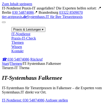
Zum Inhalt springen
IT-Notdienst
Praxis-IT ausgefallen? Die Experten helfen sofort:
📍
Berlin
030 54874086
📍 Brandenburg
03322 8509070
tier-arztpraxis
.de
Systemhaus.IT für Ihre Tierarztpraxis
Praxis & Leistungen
▾
IT-Notdienst
Praxis-IT-Check
Themen
Wissen
Kontakt
☎
030 54874086
Rückruf
Start
/
Themen
/
IT-Systemhaus Falkensee
Tierarzt-IT Thema
IT-Systemhaus Falkensee
IT-Systemhaus für Tierarztpraxen in Falkensee – die Experten vom
Systemhaus.IT direkt vor Ort.
IT-Notdienst: 030 54874086
Anfrage stellen