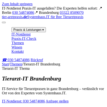
Zum Inhalt springen
IT-Notdienst
Praxis-IT ausgefallen? Die Experten helfen sofort:
📍
Berlin
030 54874086
📍 Brandenburg
03322 8509070
tier-arztpraxis
.de
Systemhaus.IT für Ihre Tierarztpraxis
Praxis & Leistungen
▾
IT-Notdienst
Praxis-IT-Check
Themen
Wissen
Kontakt
☎
030 54874086
Rückruf
Start
/
Themen
/
Tierarzt-IT Brandenburg
Tierarzt-IT Thema
Tierarzt-IT Brandenburg
IT-Service für Tierarztpraxen in ganz Brandenburg – verlässlich vor
Ort von den Experten vom Systemhaus.IT.
IT-Notdienst: 030 54874086
Anfrage stellen