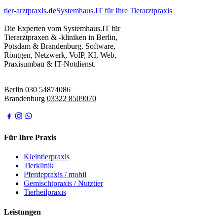
tier-arztpraxis
.de
Systemhaus.IT für Ihre Tierarztpraxis
Die Experten vom Systemhaus.IT für
Tierarztpraxen & -kliniken in Berlin,
Potsdam & Brandenburg. Software,
Röntgen, Netzwerk, VoIP, KI, Web,
Praxisumbau & IT-Notdienst.
IT-Notdienst:
Berlin
030 54874086
Brandenburg
03322 8509070
Für Ihre Praxis
Kleintierpraxis
Tierklinik
Pferdepraxis / mobil
Gemischtpraxis / Nutztier
Tierheilpraxis
Leistungen