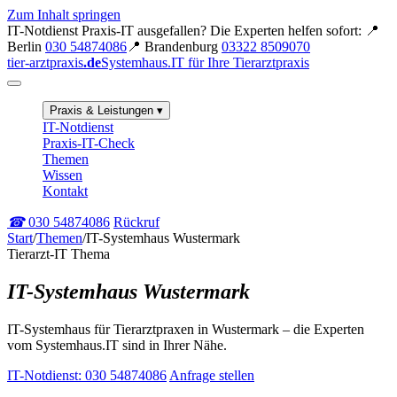
Zum Inhalt springen
IT-Notdienst
Praxis-IT ausgefallen? Die Experten helfen sofort:
📍
Berlin
030 54874086
📍 Brandenburg
03322 8509070
tier-arztpraxis
.de
Systemhaus.IT für Ihre Tierarztpraxis
Praxis & Leistungen
▾
IT-Notdienst
Praxis-IT-Check
Themen
Wissen
Kontakt
☎
030 54874086
Rückruf
Start
/
Themen
/
IT-Systemhaus Wustermark
Tierarzt-IT Thema
IT-Systemhaus Wustermark
IT-Systemhaus für Tierarztpraxen in Wustermark – die Experten
vom Systemhaus.IT sind in Ihrer Nähe.
IT-Notdienst: 030 54874086
Anfrage stellen