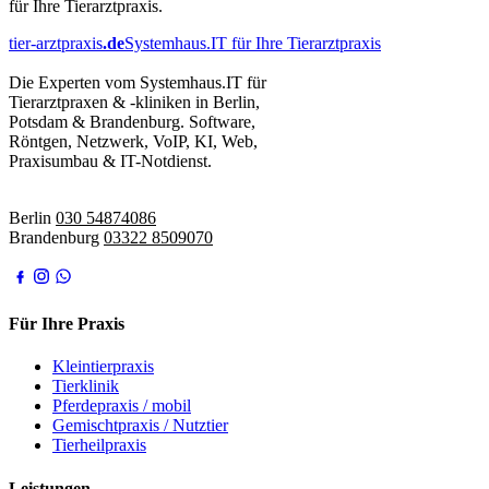
für Ihre Tierarztpraxis.
tier-arztpraxis
.de
Systemhaus.IT für Ihre Tierarztpraxis
Die Experten vom Systemhaus.IT für
Tierarztpraxen & -kliniken in Berlin,
Potsdam & Brandenburg. Software,
Röntgen, Netzwerk, VoIP, KI, Web,
Praxisumbau & IT-Notdienst.
IT-Notdienst:
Berlin
030 54874086
Brandenburg
03322 8509070
Für Ihre Praxis
Kleintierpraxis
Tierklinik
Pferdepraxis / mobil
Gemischtpraxis / Nutztier
Tierheilpraxis
Leistungen