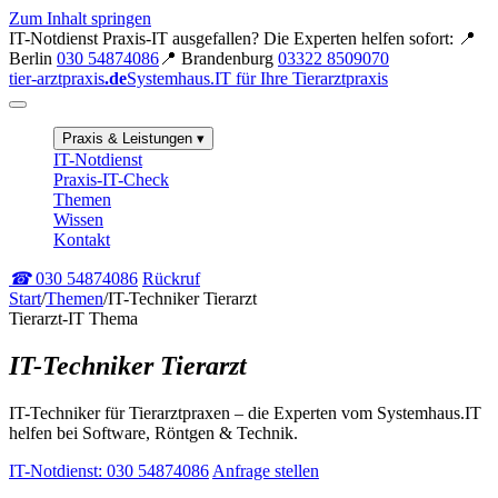
Zum Inhalt springen
IT-Notdienst
Praxis-IT ausgefallen? Die Experten helfen sofort:
📍
Berlin
030 54874086
📍 Brandenburg
03322 8509070
tier-arztpraxis
.de
Systemhaus.IT für Ihre Tierarztpraxis
Praxis & Leistungen
▾
IT-Notdienst
Praxis-IT-Check
Themen
Wissen
Kontakt
☎
030 54874086
Rückruf
Start
/
Themen
/
IT-Techniker Tierarzt
Tierarzt-IT Thema
IT-Techniker Tierarzt
IT-Techniker für Tierarztpraxen – die Experten vom Systemhaus.IT
helfen bei Software, Röntgen & Technik.
IT-Notdienst: 030 54874086
Anfrage stellen