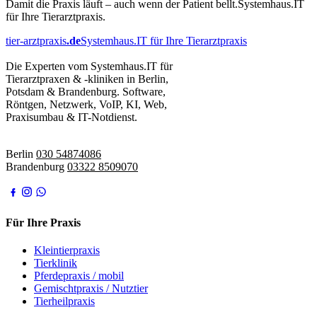
Damit die Praxis läuft – auch wenn der Patient bellt.
Systemhaus.IT
für Ihre Tierarztpraxis.
tier-arztpraxis
.de
Systemhaus.IT für Ihre Tierarztpraxis
Die Experten vom Systemhaus.IT für
Tierarztpraxen & -kliniken in Berlin,
Potsdam & Brandenburg. Software,
Röntgen, Netzwerk, VoIP, KI, Web,
Praxisumbau & IT-Notdienst.
IT-Notdienst:
Berlin
030 54874086
Brandenburg
03322 8509070
Für Ihre Praxis
Kleintierpraxis
Tierklinik
Pferdepraxis / mobil
Gemischtpraxis / Nutztier
Tierheilpraxis