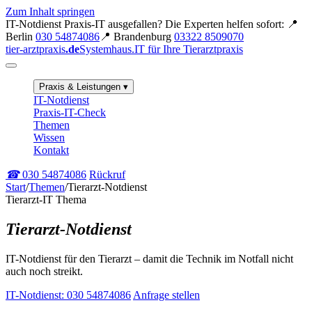
Zum Inhalt springen
IT-Notdienst
Praxis-IT ausgefallen? Die Experten helfen sofort:
📍
Berlin
030 54874086
📍 Brandenburg
03322 8509070
tier-arztpraxis
.de
Systemhaus.IT für Ihre Tierarztpraxis
Praxis & Leistungen
▾
IT-Notdienst
Praxis-IT-Check
Themen
Wissen
Kontakt
☎
030 54874086
Rückruf
Start
/
Themen
/
Tierarzt-Notdienst
Tierarzt-IT Thema
Tierarzt-Notdienst
IT-Notdienst für den Tierarzt – damit die Technik im Notfall nicht
auch noch streikt.
IT-Notdienst: 030 54874086
Anfrage stellen