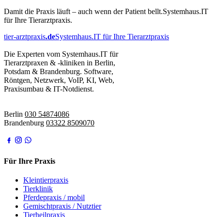
Damit die Praxis läuft – auch wenn der Patient bellt.
Systemhaus.IT
für Ihre Tierarztpraxis.
tier-arztpraxis
.de
Systemhaus.IT für Ihre Tierarztpraxis
Die Experten vom Systemhaus.IT für
Tierarztpraxen & -kliniken in Berlin,
Potsdam & Brandenburg. Software,
Röntgen, Netzwerk, VoIP, KI, Web,
Praxisumbau & IT-Notdienst.
IT-Notdienst:
Berlin
030 54874086
Brandenburg
03322 8509070
Für Ihre Praxis
Kleintierpraxis
Tierklinik
Pferdepraxis / mobil
Gemischtpraxis / Nutztier
Tierheilpraxis